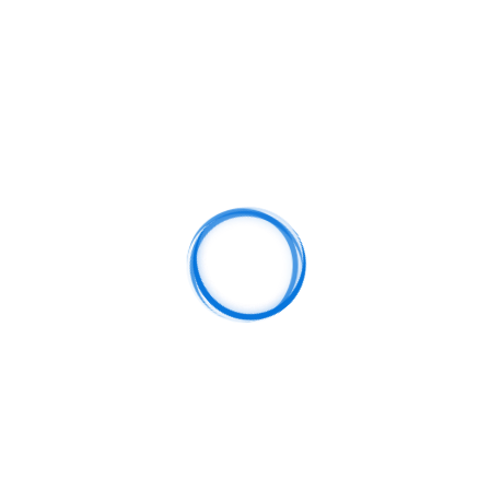
g elitr, sed diam nonumy eirmod tempor invidunt ut labore et